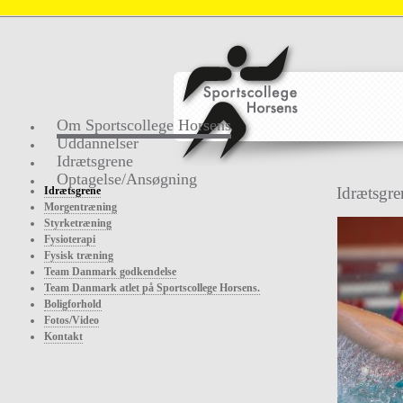
Om Sportscollege Horsens
Uddannelser
Idrætsgrene
Optagelse/Ansøgning
Idrætsgre
Idrætsgrene
Morgentræning
Styrketræning
Fysioterapi
Fysisk træning
Team Danmark godkendelse
Team Danmark atlet på Sportscollege Horsens.
Boligforhold
Fotos/Video
Kontakt