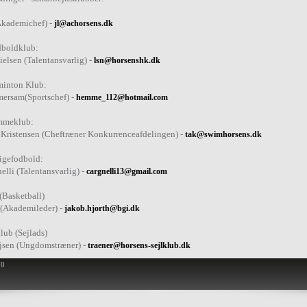
Akademichef) -
jl@achorsens.dk
dboldklub:
ielsen (Talentansvarlig) -
lsn@horsenshk.dk
minton Klub:
ersam(Sportschef) -
hemme_112@hotmail.com
mmeklub:
 Kristensen (Cheftræner Konkurrenceafdelingen) -
tak@swimhorsens.dk
igefodbold:
elli (Talentansvarlig) -
cargnelli13@gmail.com
Basketball)
 (Akademileder) -
jakob.hjorth@bgi.dk
lub (Sejlads)
jsen (Ungdomstræner) -
traener@horsens-sejlklub.dk
70