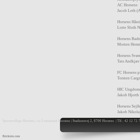
AC Horsens:
Jacob Leth (
Horsens Hån
Lotte Sloth N
Horsens Bad
Morten Hemm
Horsens Svø
Tais Andkjær
FC Horsens p
Torsten Cargn
HIC Ungdom(
Jakob Hjorth
Horsens Sejlk
Jakob Nikola
Sportscollege Horsens, c/o Learnmark Horsens | Stadionsvej 2, 8700 Horsens | Tlf.: 42 12 72 
Bricksite.com