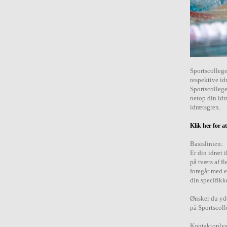
Sportscollege
respektive id
Sportscollege
netop din idr
idrætsgren.
Klik her for 
Basislinien:
Er din idræt 
på tværs af f
foregår med e
din specifikk
Ønsker du yde
på Sportscoll
Kontaktoplys