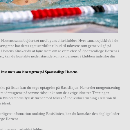
 Horsens samarbejder tæt med byens eliteklubber. Hver samarbejdsklub i de
rætsgrene har deres eget særskilte tilbud til udøvere som gerne vil gå på
 Horsens. Ønsker du at høre mere om at være elev på Sportscollege Horsens i
æt, kan du kontakte nedenstående kontaktpersoner i klubben indenfor din
at læse mere om idrætsgrene på Sportscollege Horsens
ikke på listen kan du søge optagelse på Basislinjen. Her er der morgentræning
lere idrætsgrene på samme tidspunkt som de øvrige idrætter. Træningen
n fysioterapeut/fysisk træner med fokus på individuel træning i relation til
e idræt.
rligere information omkring Basislinien, kan du kontakte den daglige leder
ege Horsens.
ninger - samarbejdsklubber: