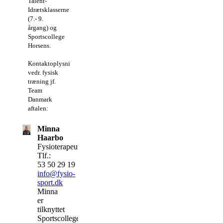
Talent-
Idrætsklasserne
(7.- 9.
årgang) og
Sportscollege
Horsens.
Kontaktoplysninger
vedr. fysisk
træning jf.
Team
Danmark
aftalen:
Minna
Haarbo
Fysioterapeut
Tlf.:
53 50 29 19
info@fysio-
sport.dk
Minna
er
tilknyttet
Sportscollege