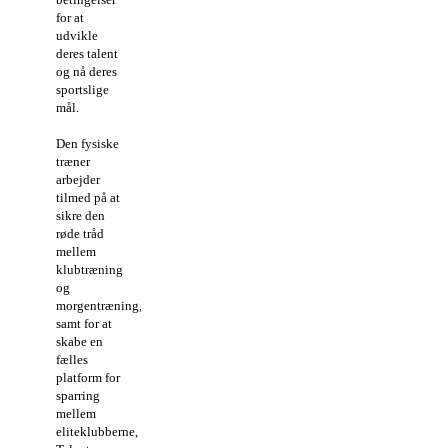
for at
udvikle
deres talent
og nå deres
sportslige
mål.
Den fysiske
træner
arbejder
tilmed på at
sikre den
røde tråd
mellem
klubtræning
og
morgentræning,
samt for at
skabe en
fælles
platform for
sparring
mellem
eliteklubberne,