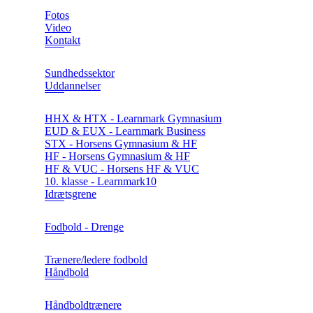
Fotos
Video
Kontakt
Sundhedssektor
Uddannelser
HHX & HTX - Learnmark Gymnasium
EUD & EUX - Learnmark Business
STX - Horsens Gymnasium & HF
HF - Horsens Gymnasium & HF
HF & VUC - Horsens HF & VUC
10. klasse - Learnmark10
Idrætsgrene
Fodbold - Drenge
Trænere/ledere fodbold
Håndbold
Håndboldtrænere