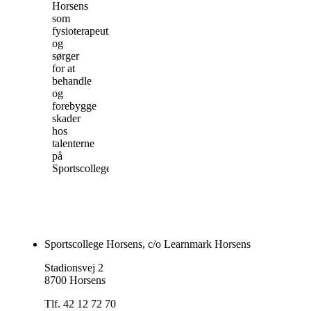
Horsens
som
fysioterapeut,
og
sørger
for at
behandle
og
forebygge
skader
hos
talenterne
på
Sportscollege.
Sportscollege Horsens, c/o Learnmark Horsens
Stadionsvej 2
8700 Horsens
Tlf. 42 12 72 70