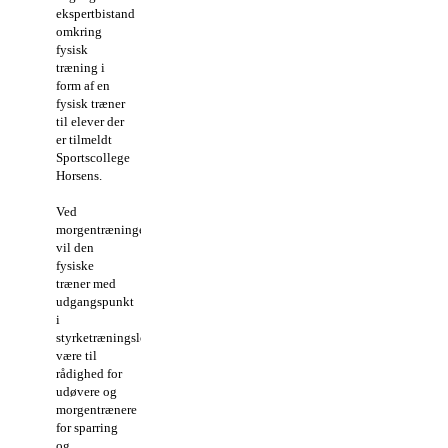
ekspertbistand
omkring
fysisk
træning i
form af en
fysisk træner
til elever der
er tilmeldt
Sportscollege
Horsens.
Ved
morgentræningen
vil den
fysiske
træner med
udgangspunkt
i
styrketræningslokalet,
være til
rådighed for
udøvere og
morgentrænere
for sparring
og