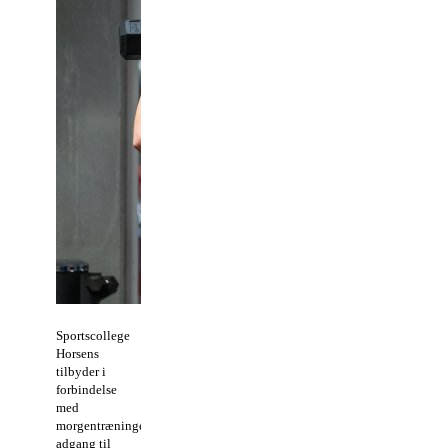
Sportscollege
Horsens
tilbyder i
forbindelse
med
morgentræningen
adgang til