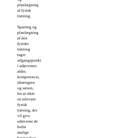
planlægning
af fysisk
træning.
Sparring og
planlægning
af den
fysiske
træning
tager
udgangspunkt
i udøvernes
alder,
kompetencer,
idrætsgren
og sæson,
for at sikre
en relevant
fysisk
træning, der
vil give
udøverne de
bedst
mulige
betingelser