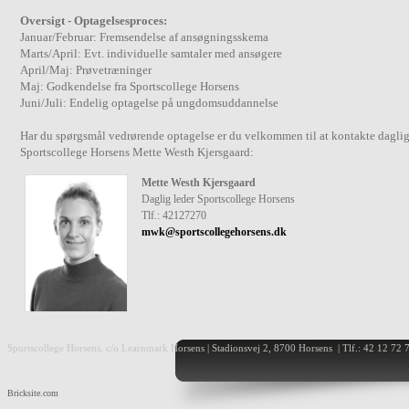
Oversigt - Optagelsesproces:
Januar/Februar: Fremsendelse af ansøgningsskema
Marts/April: Evt. individuelle samtaler med ansøgere
April/Maj: Prøvetræninger
Maj: Godkendelse fra Sportscollege Horsens
Juni/Juli: Endelig optagelse på ungdomsuddannelse
Har du spørgsmål vedrørende optagelse er du velkommen til at kontakte daglig
Sportscollege Horsens Mette Westh Kjersgaard:
Mette Westh Kjersgaard
Daglig leder Sportscollege Horsens
Tlf.: 42127270
mwk@sportscollegehorsens.dk
Sportscollege Horsens, c/o Learnmark Horsens | Stadionsvej 2, 8700 Horsens | Tlf.: 42 12 72 
Bricksite.com