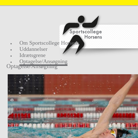
Om Sportscollege Horsens
Uddannelser
Idrætsgrene
Optagelse/Ansøgning
Optagelse/Ansøgning