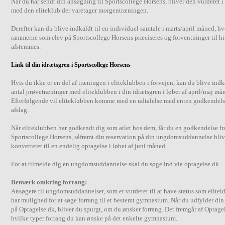
Når du har sendt din ansøgning til Sportscollege Horsens, bliver den vurderet 
med den eliteklub der varetager morgentræningen.
Derefter kan du blive indkaldt til en individuel samtale i marts/april måned, hv
rammerne som elev på Sportscollege Horsens præciseres og forventninger til h
afstemmes.
Link til din idrætsgren i Sportscollege Horsens
Hvis du ikke er en del af træningen i eliteklubben i forvejen, kan du blive indka
antal prøvetræninger med eliteklubben i din idrætsgren i løbet af april/maj må
Efterfølgende vil eliteklubben komme med en udtalelse med enten godkendelse
afslag.
Når eliteklubben har godkendt dig som atlet hos dem, får du en godkendelse fr
Sportscollege Horsens, såfremt din reservation på din ungdomsuddannelse bliv
konverteret til en endelig optagelse i løbet af juni måned.
For at tilmelde dig en ungdomsuddannelse skal du søge ind via optagelse.dk.
Bemærk omkring forrang:
Ansøgere til ungdomsuddannelser, som er vurderet til at have status som elite
har mulighed for at søge forrang til et bestemt gymnasium. Når du udfylder di
på Optagelse.dk, bliver du spurgt, om du ønsker forrang. Det fremgår af Optage
hvilke typer forrang du kan ønske på det enkelte gymnasium.