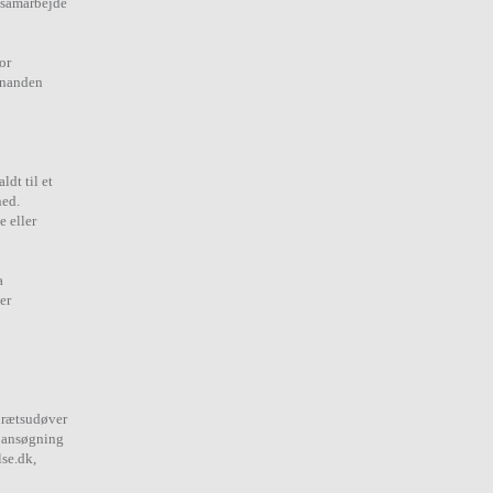
i samarbejde
or
inanden
ldt til et
ned.
 eller
a
er
idrætsudøver
n ansøgning
lse.dk,