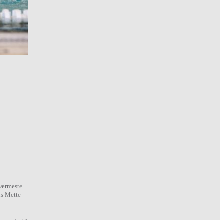
 nærmeste
ns Mette