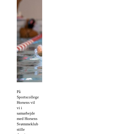
På
Sportscollege
Horsens vil
vi i
samarbejde
med Horsens
Svømmeklub
stille