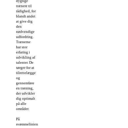
dygtige
trænere til
rådighed, for
blandt andet
at give dig
den
nødvendige
udfordring.
Trænerne
har stor
erfaring i
udvikling af
talenter. De
sørger for at
tilrettelægge
og
gennemføre
en træning,
der udvikler
dig optimalt
på alle
områder.
På
svømmelinien