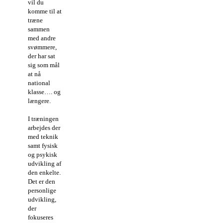
vil du
komme til at
træne
sammen
med andre
svømmere,
der har sat
sig som mål
at nå
national
klasse…. og
længere.
I træningen
arbejdes der
med teknik
samt fysisk
og psykisk
udvikling af
den enkelte.
Det er den
personlige
udvikling,
der
fokuseres