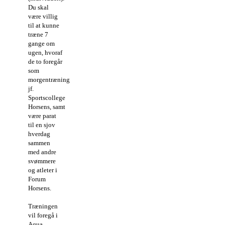
Du skal
være villig
til at kunne
træne 7
gange om
ugen, hvoraf
de to foregår
som
morgentræning
jf.
Sportscollege
Horsens, samt
være parat
til en sjov
hverdag
sammen
med andre
svømmere
og atleter i
Forum
Horsens.
Træningen
vil foregå i
Aqua