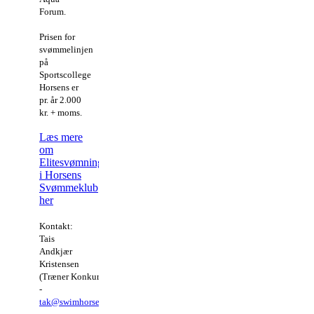
Forum.
Prisen for
svømmelinjen
på
Sportscollege
Horsens er
pr. år 2.000
kr. + moms.
Læs mere
om
Elitesvømning
i Horsens
Svømmeklub
her
Kontakt:
Tais
Andkjær
Kristensen
(Træner Konkurrenceafdelingen)
-
tak@swimhorsens.dk