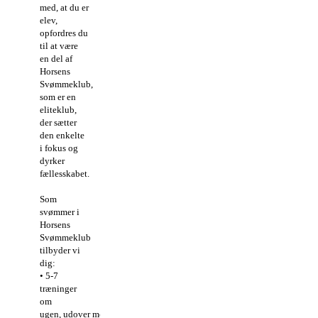
med, at du er
elev,
opfordres du
til at være
en del af
Horsens
Svømmeklub,
som er en
eliteklub,
der sætter
den enkelte
i fokus og
dyrker
fællesskabet.
Som
svømmer i
Horsens
Svømmeklub
tilbyder vi
dig:
• 5-7
træninger
om
ugen, udover morgentræning