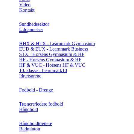
Video
Kontakt
Sundhedssektor
Uddannelser
HHX & HTX - Learnmark Gymnasium
EUD & EUX - Learnmark Business
STX - Horsens Gymnasium & HF
HF - Horsens Gymnasium & HF
HF & VUC - Horsens HF & VUC
10. klasse - Learnmark10
Idrætsgrene
Fodbold - Drenge
Trænere/ledere fodbold
Håndbold
Håndboldtrænere
Badminton