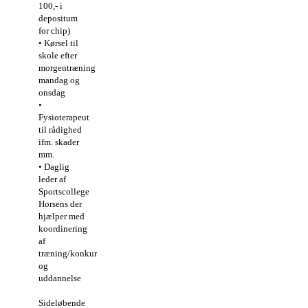
100,- i
depositum
for chip)
• Kørsel til
skole efter
morgentræning
mandag og
onsdag
•
Fysioterapeut
til rådighed
ifm. skader
mm.
• Daglig
leder af
Sportscollege
Horsens der
hjælper med
koordinering
af
træning/konkurrencer
og
uddannelse
Sideløbende