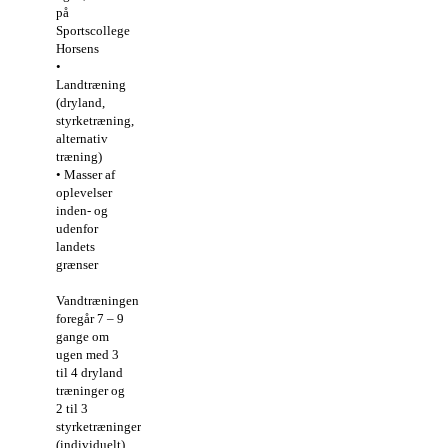
på
Sportscollege
Horsens
•
Landtræning
(dryland,
styrketræning,
alternativ
træning)
• Masser af
oplevelser
inden- og
udenfor
landets
grænser
Vandtræningen
foregår 7 – 9
gange om
ugen med 3
til 4 dryland
træninger og
2 til 3
styrketræninger
(individuelt).