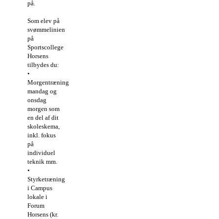
på.
Som elev på
svømmelinien
på
Sportscollege
Horsens
tilbydes du:
•
Morgentræning
mandag og
onsdag
morgen som
en del af dit
skoleskema,
inkl. fokus
på
individuel
teknik mm.
•
Styrketræning
i Campus
lokale i
Forum
Horsens (kr.