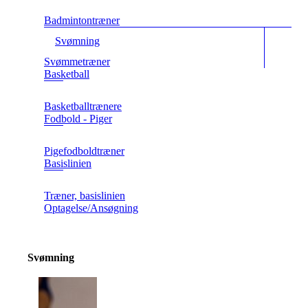
Badmintontræner
Svømning
Svømmetræner
Basketball
Basketballtrænere
Fodbold - Piger
Pigefodboldtræner
Basislinien
Træner, basislinien
Optagelse/Ansøgning
Svømning